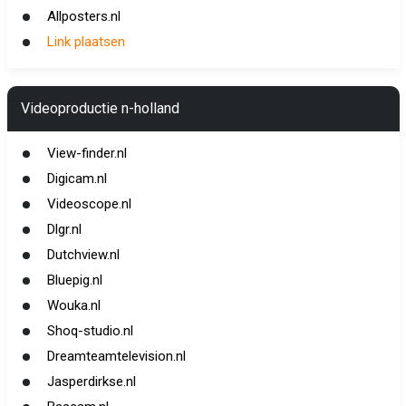
Allposters.nl
Link plaatsen
Videoproductie n-holland
View-finder.nl
Digicam.nl
Videoscope.nl
Dlgr.nl
Dutchview.nl
Bluepig.nl
Wouka.nl
Shoq-studio.nl
Dreamteamtelevision.nl
Jasperdirkse.nl