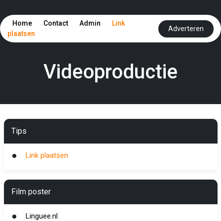
Home
Contact
Admin
Link
Adverteren
plaatsen
Videoproductie
Tips
Link plaatsen
Film poster
Linguee.nl