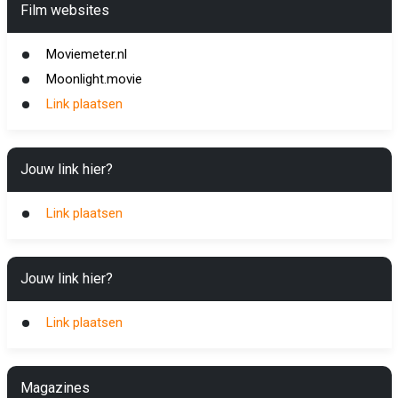
Film websites
Moviemeter.nl
Moonlight.movie
Link plaatsen
Jouw link hier?
Link plaatsen
Jouw link hier?
Link plaatsen
Magazines