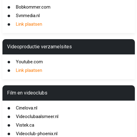
Bobkommer.com
Svnmedia.nl
Link plaatsen
Videoproductie verzamelsites
Youtube.com
Link plaatsen
Film en videoclubs
Cinelova.nl
Videoclubaalsmeer.nl
Vistek.ca
Videoclub-phoenix.nl