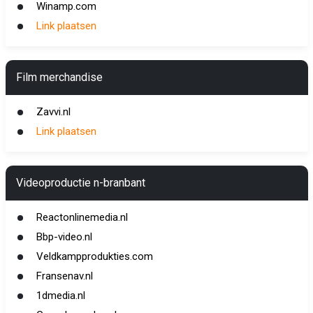
Winamp.com
Link plaatsen
Film merchandise
Zavvi.nl
Link plaatsen
Videoproductie n-branbant
Reactonlinemedia.nl
Bbp-video.nl
Veldkampprodukties.com
Fransenav.nl
1dmedia.nl